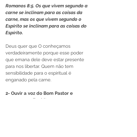
Romanos 8:5. Os que vivem segundo a 
carne se inclinam para as coisas da 
carne, mas os que vivem segundo o 
Espírito se inclinam para as coisas do 
Espírito.
Deus quer que O conheçamos 
verdadeiramente porque esse poder 
que emana dele deve estar presente 
para nos libertar. Quem não tem 
sensibilidade para o espiritual é 
enganado pela carne.
2- Ouvir a voz do Bom Pastor e 
renascer no Espírito
1 Samuel 3:7, 10 e 11: Porém Samuel 
ainda não conhecia o Senhor, e a 
palavra do Senhor ainda não havia 
sido manifestada a ele. Então o Senhor 