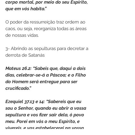
corpo mortal, por meio do seu Espírito, 
que em vós habita.”
O poder da ressurreição traz ordem ao 
caos, ou seja, reorganiza todas as áreas 
de nossas vidas.
3- Abrindo as sepulturas para decretar a 
derrota de Satanás
Mateus 26.2: “Sabeis que, daqui a dois 
dias, celebrar-se-á a Páscoa; e o Filho 
do Homem será entregue para ser 
crucificado.”
Ezequiel 37.13 e 14: “Sabereis que eu 
sou o Senhor, quando eu abrir a vossa 
sepultura e vos fizer sair dela, ó povo 
meu. Porei em vós o meu Espírito, e 
vivereis, e vos estabelecerei na vossa 
própria terra. Então, sabereis que eu, o 