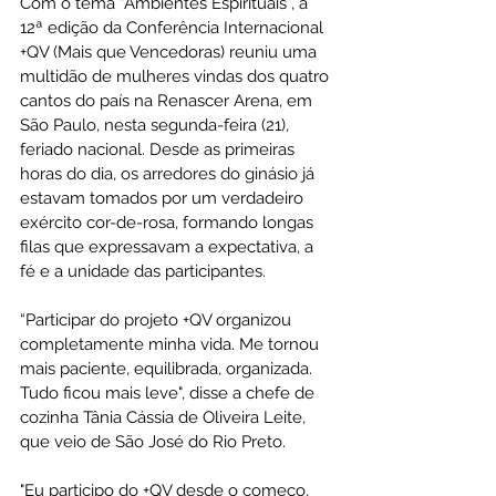
Com o tema “Ambientes Espirituais”, a 
12ª edição da Conferência Internacional 
+QV (Mais que Vencedoras) reuniu uma 
multidão de mulheres vindas dos quatro 
cantos do país na Renascer Arena, em 
São Paulo, nesta segunda-feira (21), 
feriado nacional. Desde as primeiras 
horas do dia, os arredores do ginásio já 
estavam tomados por um verdadeiro 
exército cor-de-rosa, formando longas 
filas que expressavam a expectativa, a 
fé e a unidade das participantes.
“Participar do projeto +QV organizou 
completamente minha vida. Me tornou 
mais paciente, equilibrada, organizada. 
Tudo ficou mais leve", disse a chefe de 
cozinha Tânia Cássia de Oliveira Leite, 
que veio de São José do Rio Preto. 
"Eu participo do +QV desde o começo, 