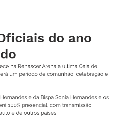
 DE ORAÇÃO
MINISTÉRIOS
AGENDA
ENDEREÇOS
NOTÍ
Oficiais do ano
ado
ntece na Renascer Arena a última Ceia de 
 Será um período de comunhão, celebração e 
Hernandes e da Bispa Sonia Hernandes e os 
será 100% presencial, com transmissão 
ulo e de outros países. 