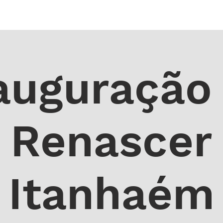
 DE ORAÇÃO
MINISTÉRIOS
AGENDA
ENDEREÇOS
NOTÍ
auguração
Renascer
Itanhaém