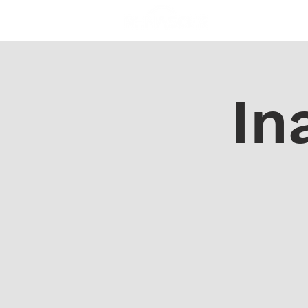
A IGREJA
SOS
In